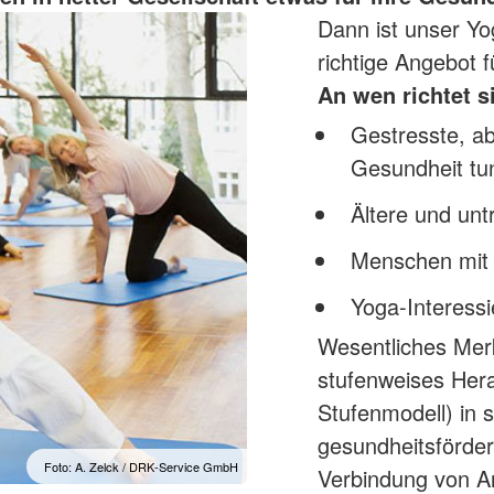
Dann ist unser Y
richtige Angebot f
An wen richtet 
Gestresste, a
Gesundheit tu
Ältere und unt
Menschen mit 
Yoga-Interessi
Wesentliches Mer
stufenweises Her
Stufenmodell) in
gesundheitsförder
Foto: A. Zelck / DRK-Service GmbH
Verbindung von 