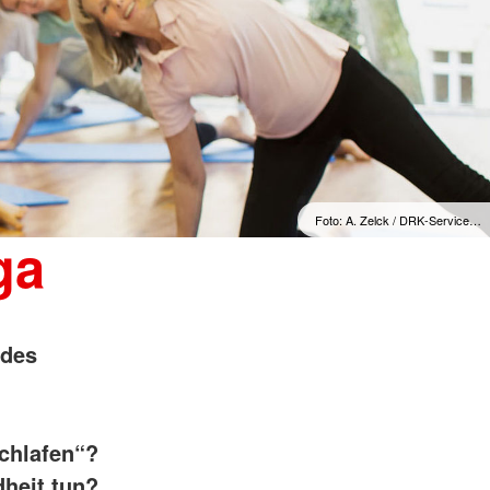
Foto: A. Zelck / DRK-Service…
ga
 des
chlafen“?
dheit tun?