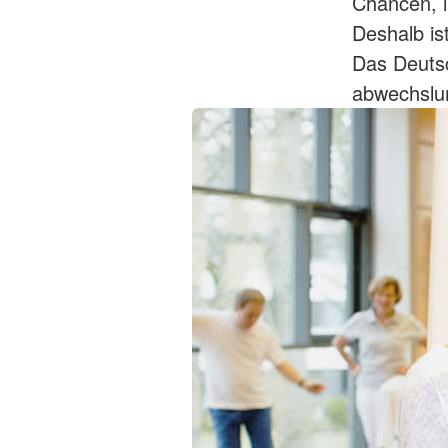
Chancen, l
Deshalb is
Das Deutsc
abwechslun