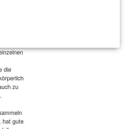
 einzelnen
e die
örperlich
auch zu
.
r sammeln
, hat gute