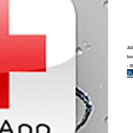
Al
ko
- 2
Z