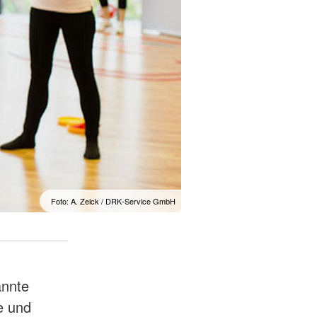
Foto: A. Zelck / DRK-Service GmbH
annte
e und