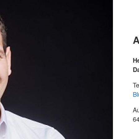
A
H
D
Te
Bl
Au
6