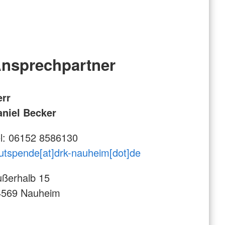
nsprechpartner
err
aniel Becker
l: 06152 8586130
utspende[at]drk-nauheim[dot]de
ßerhalb 15
4569 Nauheim