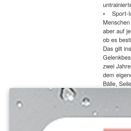
untrainie
• Sport-In
Menschen j
aber auf j
ob es best
Das gilt in
Gelenkbesc
zwei Jahr
dem eigene
Bälle, Sei