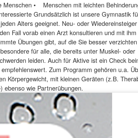
rte Menschen • Menschen mit leichten Behinderu
teressierte Grundsätzlich ist unsere Gymnastik fü
eden Alters geeignet. Neu- oder Wiedereinsteiger 
eden Fall vorab einen Arzt konsultieren und mit ihm
immte Übungen gibt, auf die Sie besser verzichten 
sbesondere für alle, die bereits unter Muskel- oder
hwerden leiden. Auch für Aktive ist ein Check beim
e empfehlenswert. Zum Programm gehören u.a. Üb
n Körpergewicht, mit kleinen Geräten (z.B. Thera
le) ebenso wie Partnerübungen.