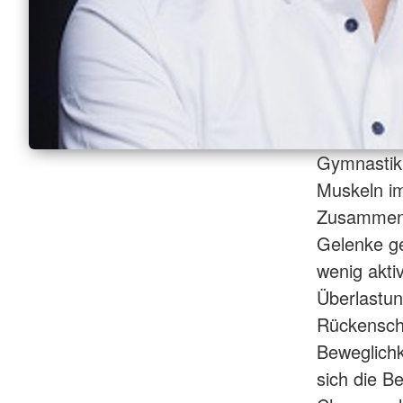
Gymnastik 
Muskeln im
Zusammens
Gelenke ge
wenig akti
Überlastu
Rückensch
Beweglichk
sich die B